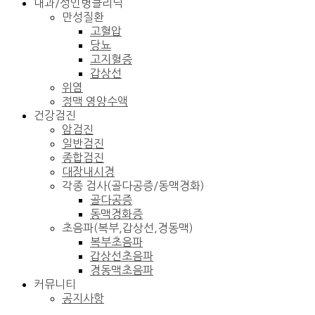
내과/성인병클리닉
만성질환
고혈압
당뇨
고지혈증
갑상선
위염
정맥 영양수액
건강검진
암검진
일반검진
종합검진
대장내시경
각종 검사(골다공증/동맥경화)
골다공증
동맥경화증
초음파(복부,갑상선,경동맥)
복부초음파
갑상선초음파
경동맥초음파
커뮤니티
공지사항