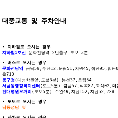
대중교통 및 주차안내
• 지하철로 오시는 경우
지하철1호선
문화전당역 2번출구 도보 3분
• 버스로 오시는 경우
문화전당역
금남59,수완12,운림51,지원45,첨단95,첨단0
을713
동구청
(대성학원앞,도보3분) 봉선37,운림54
서남동행정복지센터
(도보5분) 금남57,석곡87,좌석02,마
전대병원오거리
(도보5분) 수완49,지원152,지원52,228
• 도보로 오시는 경우
남동성당 옆
• 자차로 오시는 경우