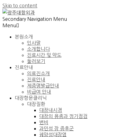
Skip to content
Secondary Navigation Menu
Menu
본원소개
인사말
소개합니다
진료시간 및 약도
둘러보기
진료안내
의료진소개
진료안내
제증명발급안내
비급여 안내
대장항문클리닉
대장질환
대장내시경
대장의 용종과 정기점검
변비
과민성 장 증후군
궤양성대장염