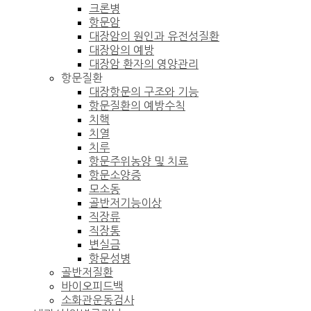
크론병
항문암
대장암의 원인과 유전성질환
대장암의 예방
대장암 환자의 영양관리
항문질환
대장항문의 구조와 기능
항문질환의 예방수칙
치핵
치열
치루
항문주위농양 및 치료
항문소양증
모소동
골반저기능이상
직장류
직장통
변실금
항문성병
골반저질환
바이오피드백
소화관운동검사