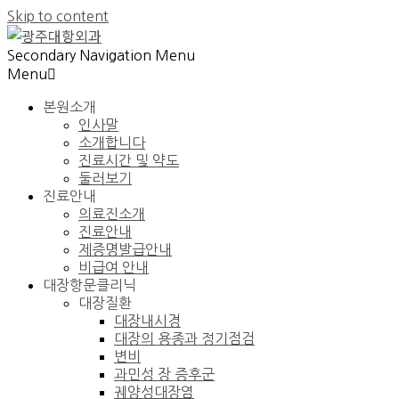
Skip to content
Secondary Navigation Menu
Menu
본원소개
인사말
소개합니다
진료시간 및 약도
둘러보기
진료안내
의료진소개
진료안내
제증명발급안내
비급여 안내
대장항문클리닉
대장질환
대장내시경
대장의 용종과 정기점검
변비
과민성 장 증후군
궤양성대장염