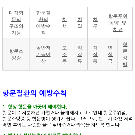
대장항
항문질
항문주위
문의
환의
치
치
치
농양 및
구조와
예방수
핵
열
루
치료
기능
칙
항
골반저
모
직
직
변
항문소
문
기능이
소
장
장
실
양증
성
상
동
류
통
금
병
항문질환의 예방수칙
1. 항상 항문을 깨끗이 해야한다.
항문이 지저분하면 가렵거나 불쾌해지고 이로인내 항문주위염,
항문소양증 등 항문병이 생기기 쉽다. 그러므로, 반드시 아침 저녁
배변 후에는 따뜻한 물로 닦아주거나 좌욕을 하도록 합니다.