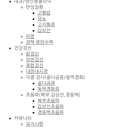
내과/성인병클리닉
만성질환
고혈압
당뇨
고지혈증
갑상선
위염
정맥 영양수액
건강검진
암검진
일반검진
종합검진
대장내시경
각종 검사(골다공증/동맥경화)
골다공증
동맥경화증
초음파(복부,갑상선,경동맥)
복부초음파
갑상선초음파
경동맥초음파
커뮤니티
공지사항