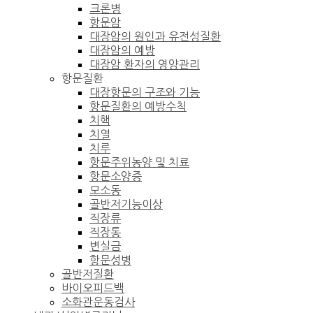
크론병
항문암
대장암의 원인과 유전성질환
대장암의 예방
대장암 환자의 영양관리
항문질환
대장항문의 구조와 기능
항문질환의 예방수칙
치핵
치열
치루
항문주위농양 및 치료
항문소양증
모소동
골반저기능이상
직장류
직장통
변실금
항문성병
골반저질환
바이오피드백
소화관운동검사