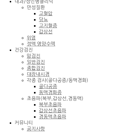
내과/성인병클리닉
만성질환
고혈압
당뇨
고지혈증
갑상선
위염
정맥 영양수액
건강검진
암검진
일반검진
종합검진
대장내시경
각종 검사(골다공증/동맥경화)
골다공증
동맥경화증
초음파(복부,갑상선,경동맥)
복부초음파
갑상선초음파
경동맥초음파
커뮤니티
공지사항