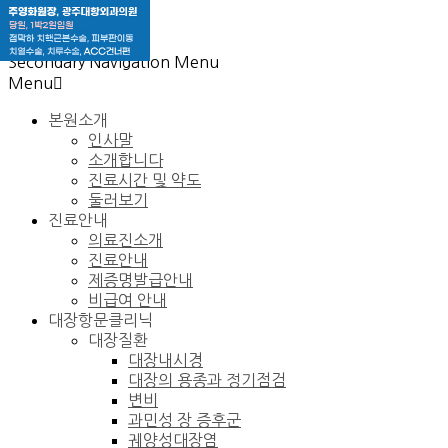
Skip to content
Secondary Navigation Menu
Menu
본원소개
인사말
소개합니다
진료시간 및 약도
둘러보기
진료안내
의료진소개
진료안내
제증명발급안내
비급여 안내
대장항문클리닉
대장질환
대장내시경
대장의 용종과 정기점검
변비
과민성 장 증후군
궤양성대장염