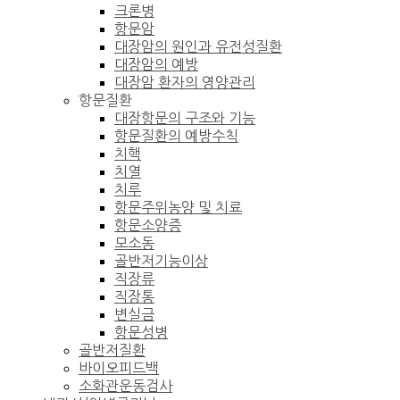
크론병
항문암
대장암의 원인과 유전성질환
대장암의 예방
대장암 환자의 영양관리
항문질환
대장항문의 구조와 기능
항문질환의 예방수칙
치핵
치열
치루
항문주위농양 및 치료
항문소양증
모소동
골반저기능이상
직장류
직장통
변실금
항문성병
골반저질환
바이오피드백
소화관운동검사